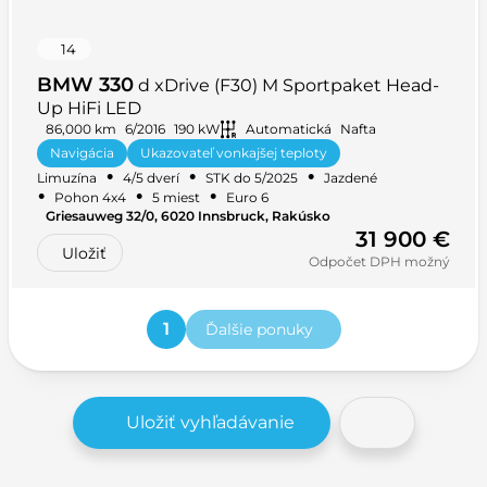
14
BMW 330
d xDrive (F30) M Sportpaket Head-
Up HiFi LED
86,000 km
6/2016
190 kW
Automatická
Nafta
Navigácia
Ukazovateľ vonkajšej teploty
•
•
•
Limuzína
4/5 dverí
STK do 5/2025
Jazdené
Letné pneumatiky
+ 36 ďalších
•
•
•
Pohon 4x4
5 miest
Euro 6
Griesauweg 32/0, 6020 Innsbruck, Rakúsko
31 900 €
Uložiť
Odpočet DPH možný
1
Ďalšie ponuky
Uložiť vyhľadávanie